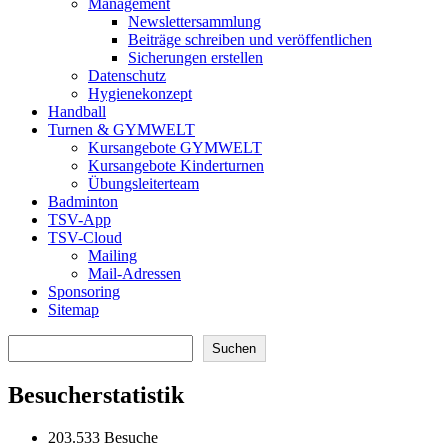
Management
Newslettersammlung
Beiträge schreiben und veröffentlichen
Sicherungen erstellen
Datenschutz
Hygienekonzept
Handball
Turnen & GYMWELT
Kursangebote GYMWELT
Kursangebote Kinderturnen
Übungsleiterteam
Badminton
TSV-App
TSV-Cloud
Mailing
Mail-Adressen
Sponsoring
Sitemap
Suchen
Suchen
Besucherstatistik
203.533 Besuche